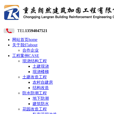
TEL
13594047521
网站首页
home
关于我们
about
合作企业
工程案例
CASE
现浇结构工程
土建现浇
现浇楼梯
土建改造工程
农村自建房
结构改造
防水防潮工程
地下防潮
建筑防水
花园改造工程